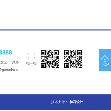
3888

发区·广兴路
扫一扫
TOP
@gerunhx.com
技术支持：
和君设计