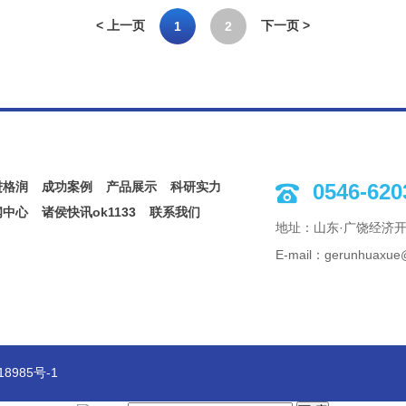
< 上一页
下一页 >
1
2
进格润
成功案例
产品展示
科研实力
0546-620

闻中心
诸侯快讯ok1133
联系我们
地址：山东·广饶经济开
E-mail：gerunhuaxue
985号-1