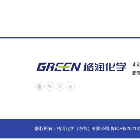
走
新




版权所有：格润化学（东营）有限公司 鲁ICP备2021018